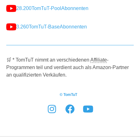
28.200
TomTuT-Pool
Abonnenten
3.260
TomTuT-Base
Abonnenten
🛒 * TomTuT nimmt an verschiedenen
Affiliate
-
Programmen teil und verdient auch als Amazon-Partner
an qualifizierten Verkäufen.
© TomTuT