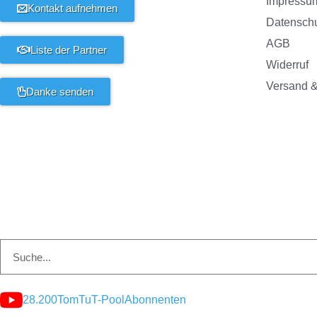
Impressu
Kontakt aufnehmen
Datensch
AGB
Liste der Partner
Widerruf
Versand &
Danke senden
28.200
TomTuT-Pool
Abonnenten