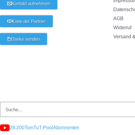
Impressu
Kontakt aufnehmen
Datensch
AGB
Liste der Partner
Widerruf
Versand &
Danke senden
28.200
TomTuT-Pool
Abonnenten