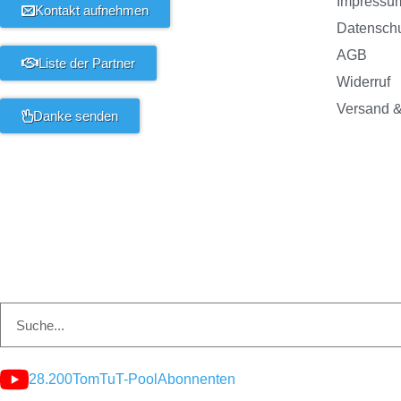
Impressu
Kontakt aufnehmen
Datensch
AGB
Liste der Partner
Widerruf
Versand &
Danke senden
28.200
TomTuT-Pool
Abonnenten