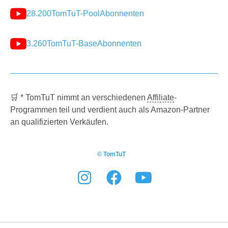
28.200
TomTuT-Pool
Abonnenten
3.260
TomTuT-Base
Abonnenten
🛒 * TomTuT nimmt an verschiedenen
Affiliate
-
Programmen teil und verdient auch als Amazon-Partner
an qualifizierten Verkäufen.
© TomTuT