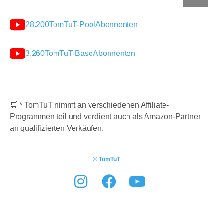
28.200
TomTuT-Pool
Abonnenten
3.260
TomTuT-Base
Abonnenten
🛒 * TomTuT nimmt an verschiedenen
Affiliate
-
Programmen teil und verdient auch als Amazon-Partner
an qualifizierten Verkäufen.
© TomTuT